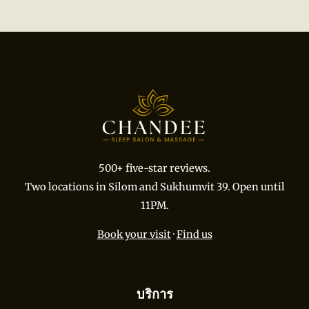
500+ five-star reviews.
Two locations in Silom and Sukhumvit 39. Open until
11PM.
Book your visit
·
Find us
บริการ