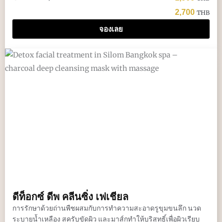
2,700
THB
จองเลย
ดีท็อกซ์ ดีพ คลีนซิ่ง เฟเชียล
การรักษาด้วยถ่านพืชผสมกับการทำความสะอาดรูขุมขนลึก นวด
ระบายน้ำเหลือง สครับขัดผิว และมาส์กทำให้บริสุทธิ์เพื่อผิวเรียบ