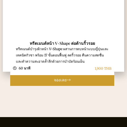
ทรีตเมนต์หน้า V-Shape ต่อต้านริ้วรอย
ทรีทเมนต์บำรุงผิวหน้า V-Shape ผสานการตบหน้าแบบญี่ปุ่นและ
เทคนิคกัวซา พร้อม 17 ขั้นตอนฟื้นฟู ลดริ้วรอย คืนความสดชื่น
และทำความสะอาดล้ำลึกด้วยการบำบัดร้อนเย็น
60 นาที
1,900 THB
จองเลย