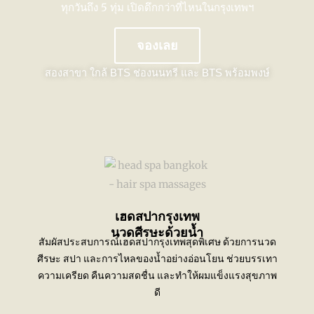
ทุกวันถึง 5 ทุ่ม เปิดดึกกว่าที่ไหนในกรุงเทพฯ
จองเลย
สองสาขา ใกล้
BTS ช่องนนทรี และ BTS พร้อมพงษ์
เฮดสปากรุงเทพ
นวดศีรษะด้วยน้ำ
สัมผัสประสบการณ์เฮดสปากรุงเทพสุดพิเศษ ด้วยการนวด
ศีรษะ สปา และการไหลของน้ำอย่างอ่อนโยน ช่วยบรรเทา
ความเครียด คืนความสดชื่น และทำให้ผมแข็งแรงสุขภาพ
ดี