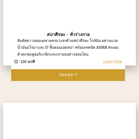
สปาศีรษะ + ทั่วร่างกาย
สัมผัสความผ่อนคลายครบวงจรด้วยสปาศีรษะ ใกล้ฉัน ผสานนวด
น้ำมันอโรม่าและ 17 ขั้นตอนเฮดสปา พร้อมเทคนิค ASMR สระผม
ด้วยแชมพูออร์แกนิกและเป่าผมอย่างอ่อนโยน
120 นาที
2,800 THB
จองเลย