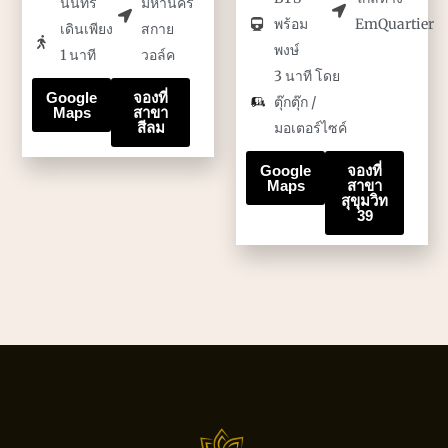
นนทรี
มหานคร
พร้อม
EmQuartier
เดินเพียง
สกาย
พงษ์
1 นาที
วอล์ค
3 นาที โดย
Google
จองที่
ตุ๊กตุ๊ก /
Maps
สาขา
สีลม
มอเตอร์ไซค์
Google
จองที่
Maps
สาขา
สุขุมวิท
39