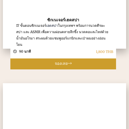
ซิกเนเจอร์เฮดสปา
17 ขั้นตอนซิกเนเจอร์
เฮดสปา
ในกรุงเทพฯ พร้อมการนวดศีรษะ
สปา และ ASMR เพื่อความผ่อนคลายลึกซึ้ง นวดคอและไหล่ด้วย
น้ำมันอโรมา สระผมด้วยแชมพูออร์แกนิกและเป่าผมอย่างอ่อน
โยน
90 นาที
1,800 THB
จองเลย